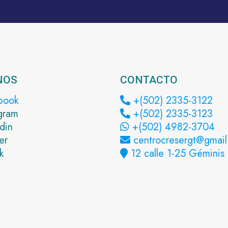
NOS
CONTACTO
book
+(502) 2335-3122
gram
+(502) 2335-3123
din
+(502) 4982-3704
er
centrocresergt@gmai
k
12 calle 1-25 Géminis